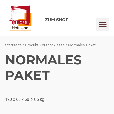
Zum
Inhalt
springen
ZUM SHOP
Me
Startseite
/ Produkt Versandklasse / Normales Paket
NORMALES
PAKET
120 x 60 x 60 bis 5 kg