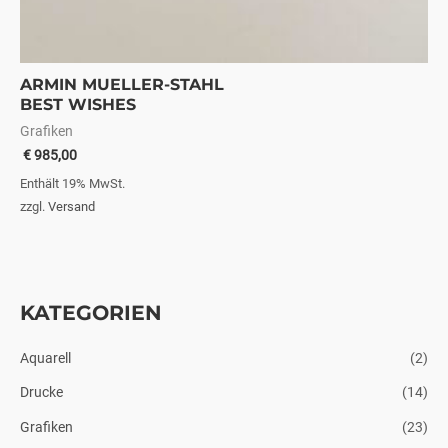
ARMIN MUELLER-STAHL
BEST WISHES
Grafiken
€
985,00
Enthält 19% MwSt.
zzgl.
Versand
KATEGORIEN
M
M
i
a
Aquarell
(2)
n
x
Drucke
(14)
.
.
P
P
Grafiken
(23)